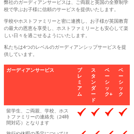
弊社のガーディアンサービスは、ご両親と英国の全寮制学
校で学ぶお子様に信頼のサービスを提供いたします。
学校やホストファミリーと密に連携し、お子様が英国教育
の最大の恩恵を享受し、ホストファミリーとも安心して楽
しい日々を過ごせるようにいたします。
私たちは4つのレベルのガーディアンシップサービスを提
供しています。
ガーディアンサービス
プ
ス
ベ
ベ
レ
タ
ー
ー
ミ
ン
シ
シ
ア
ダ
ッ
ッ
ム
ー
ク+
ク
ド
留学生、ご両親、学校、ホス
トファミリーの連絡先（24時
間対応）となります
旅行や休暇の予定については