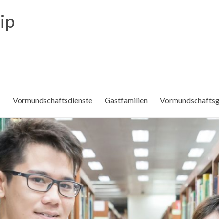
ip
r
Vormundschaftsdienste
Gastfamilien
Vormundschafts