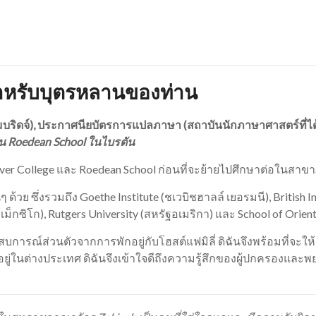
หรับบุตรหลานของท่าน
บริดจ์), ประกาศนียบัตรการแปลภาษา (สถาบันนักภาษาศาสตร์ที่ได
น Roedean School ในไบรตัน
over College และ Roedean School ก่อนที่จะย้ายไปศึกษาต่อในสาขา
ด้วย ซึ่งรวมถึง Goethe Institute (ชเวบิชฮาลล์ เยอรมนี), British In
เม็กซิโก), Rutgers University (สหรัฐอเมริกา) และ School of Orie
การณ์ส่วนตัวจากการพักอยู่กับโฮสต์แฟมิลี่ ดิฉันจึงพร้อมที่จะให้
ู่ในต่างประเทศ ดิฉันจึงเข้าใจดีถึงความรู้สึกของผู้ปกครองและพยา